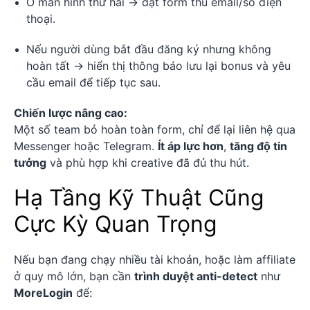
Ở màn hình thứ hai → đặt form thu email/số điện
thoại.
Nếu người dùng bắt đầu đăng ký nhưng không
hoàn tất → hiển thị thông báo lưu lại bonus và yêu
cầu email để tiếp tục sau.
Chiến lược nâng cao:
Một số team bỏ hoàn toàn form, chỉ để lại liên hệ qua
Messenger hoặc Telegram.
Ít áp lực hơn
,
tăng độ tin
tưởng
và phù hợp khi creative đã đủ thu hút.
Hạ Tầng Kỹ Thuật Cũng
Cực Kỳ Quan Trọng
Nếu bạn đang chạy nhiều tài khoản, hoặc làm affiliate
ở quy mô lớn, bạn cần
trình duyệt anti-detect
như
MoreLogin
để: