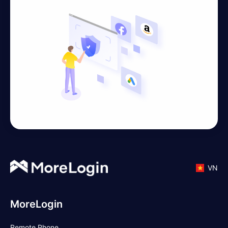
VN
MoreLogin
Remote Phone