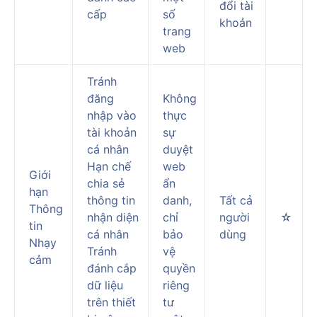
đổi tài
cấp
số
khoản
trang
web
Tránh
đăng
Không
nhập vào
thực
tài khoản
sự
cá nhân
duyệt
Hạn chế
web
Giới
chia sẻ
ẩn
hạn
thông tin
danh,
Tất cả
Thông
nhận diện
chỉ
người
☆
tin
cá nhân
bảo
dùng
Nhạy
Tránh
vệ
cảm
đánh cắp
quyền
dữ liệu
riêng
trên thiết
tư