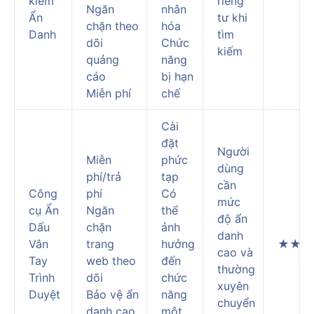
kiếm
riêng
Ngăn
nhân
Ẩn
tư khi
chặn theo
hóa
Danh
tìm
dõi
Chức
kiếm
quảng
năng
cáo
bị hạn
Miễn phí
chế
Cài
đặt
Người
Miễn
phức
dùng
phí/trả
tạp
cần
Công
phí
Có
mức
cụ Ẩn
Ngăn
thể
độ ẩn
Dấu
chặn
ảnh
danh
Vân
trang
hưởng
★★★
cao và
Tay
web theo
đến
thường
Trình
dõi
chức
xuyên
Duyệt
Bảo vệ ẩn
năng
chuyển
danh cao
một