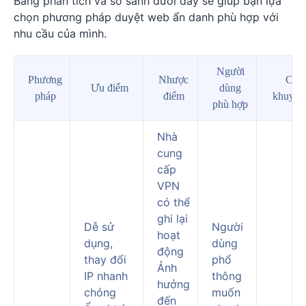
Bảng phân tích và so sánh dưới đây sẽ giúp bạn lựa
chọn phương pháp duyệt web ẩn danh phù hợp với
nhu cầu của mình.
Người
Phương
Nhược
Chỉ 
Ưu điểm
dùng
pháp
điểm
khuyến
phù hợp
Nhà
cung
cấp
VPN
có thể
ghi lại
Dễ sử
Người
hoạt
dụng,
dùng
động
thay đổi
phổ
Ảnh
IP nhanh
thông
hưởng
chóng
muốn
đến