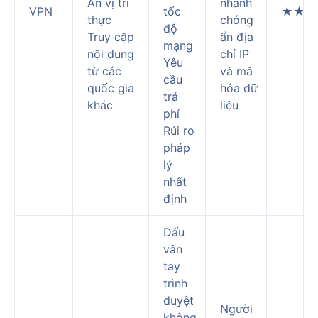
Ẩn vị trí
nhanh
VPN
tốc
★★
thực
chóng
độ
Truy cập
ẩn địa
mạng
nội dung
chỉ IP
Yêu
từ các
và mã
cầu
quốc gia
hóa dữ
trả
khác
liệu
phí
Rủi ro
pháp
lý
nhất
định
Dấu
vân
tay
trình
duyệt
Người
không