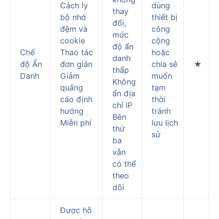
Cách ly
dùng
thay
bộ nhớ
thiết bị
đổi,
đệm và
công
mức
cookie
cộng
độ ẩn
Chế
Thao tác
hoặc
danh
độ Ẩn
đơn giản
chia sẻ
★
thấp
Danh
Giảm
muốn
Không
quảng
tạm
ẩn địa
cáo định
thời
chỉ IP
hướng
tránh
Bên
Miễn phí
lưu lịch
thứ
sử
ba
vẫn
có thể
theo
dõi
Được hỗ