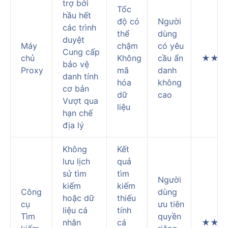
trợ bởi
Tốc
hầu hết
độ có
Người
các trình
thể
dùng
duyệt
Máy
chậm
có yêu
Cung cấp
chủ
Không
cầu ẩn
★★★
bảo vệ
Proxy
mã
danh
danh tính
hóa
không
cơ bản
dữ
cao
Vượt qua
liệu
hạn chế
địa lý
Không
Kết
lưu lịch
quả
sử tìm
tìm
Người
kiếm
kiếm
Công
dùng
hoặc dữ
thiếu
cụ
ưu tiên
liệu cá
tính
Tìm
quyền
nhân
cá
★★★