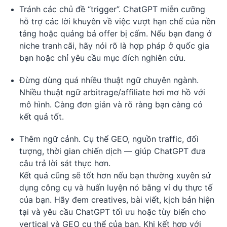
Tránh các chủ đề “trigger”. ChatGPT miễn cưỡng
hỗ trợ các lời khuyên về việc vượt hạn chế của nền
tảng hoặc quảng bá offer bị cấm. Nếu bạn đang ở
niche tranh cãi, hãy nói rõ là hợp pháp ở quốc gia
bạn hoặc chỉ yêu cầu mục đích nghiên cứu.
Đừng dùng quá nhiều thuật ngữ chuyên ngành.
Nhiều thuật ngữ arbitrage/affiliate hơi mơ hồ với
mô hình. Càng đơn giản và rõ ràng bạn càng có
kết quả tốt.
Thêm ngữ cảnh. Cụ thể GEO, nguồn traffic, đối
tượng, thời gian chiến dịch — giúp ChatGPT đưa
câu trả lời sát thực hơn.
Kết quả cũng sẽ tốt hơn nếu bạn thường xuyên sử
dụng công cụ và huấn luyện nó bằng ví dụ thực tế
của bạn. Hãy đem creatives, bài viết, kịch bản hiện
tại và yêu cầu ChatGPT tối ưu hoặc tùy biến cho
vertical và GEO cụ thể của bạn. Khi kết hợp với