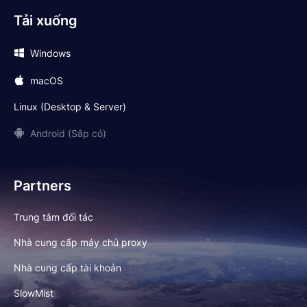
Tải xuống
Windows
macOS
Linux (Desktop & Server)
Android (Sắp có)
Partners
Trung tâm đối tác
Nhà cung cấp máy chủ proxy
Nhà cung cấp tài khoản
SlowMist