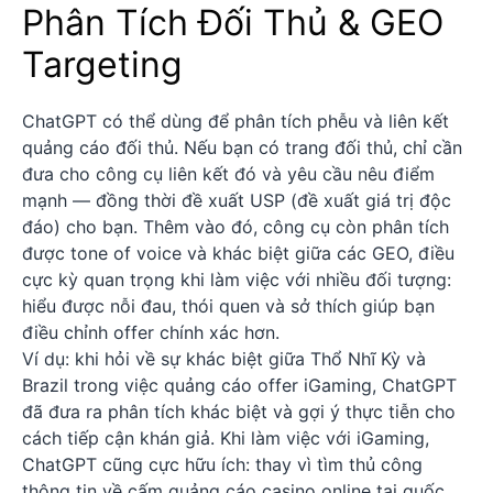
Phân Tích Đối Thủ & GEO
Targeting
ChatGPT có thể dùng để phân tích phễu và liên kết
quảng cáo đối thủ. Nếu bạn có trang đối thủ, chỉ cần
đưa cho công cụ liên kết đó và yêu cầu nêu điểm
mạnh — đồng thời đề xuất USP (đề xuất giá trị độc
đáo) cho bạn. Thêm vào đó, công cụ còn phân tích
được tone of voice và khác biệt giữa các GEO, điều
cực kỳ quan trọng khi làm việc với nhiều đối tượng:
hiểu được nỗi đau, thói quen và sở thích giúp bạn
điều chỉnh offer chính xác hơn.
Ví dụ: khi hỏi về sự khác biệt giữa Thổ Nhĩ Kỳ và
Brazil trong việc quảng cáo offer iGaming, ChatGPT
đã đưa ra phân tích khác biệt và gợi ý thực tiễn cho
cách tiếp cận khán giả. Khi làm việc với iGaming,
ChatGPT cũng cực hữu ích: thay vì tìm thủ công
thông tin về cấm quảng cáo casino online tại quốc