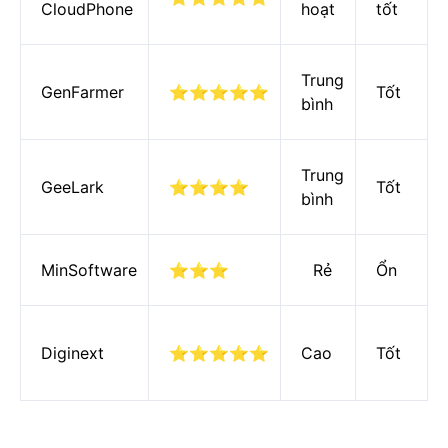
CloudPhone
hoạt
tốt
Trung
GenFarmer
⭐⭐⭐⭐⭐
Tốt
bình
Trung
GeeLark
⭐⭐⭐⭐
Tốt
bình
MinSoftware
⭐⭐⭐
Rẻ
Ổn
Diginext
⭐⭐⭐⭐⭐
Cao
Tốt