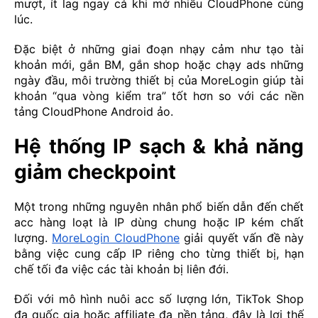
mượt, ít lag ngay cả khi mở nhiều CloudPhone cùng
lúc.
Đặc biệt ở những giai đoạn nhạy cảm như tạo tài
khoản mới, gắn BM, gắn shop hoặc chạy ads những
ngày đầu, môi trường thiết bị của MoreLogin giúp tài
khoản “qua vòng kiểm tra” tốt hơn so với các nền
tảng CloudPhone Android ảo.
Hệ thống IP sạch & khả năng
giảm checkpoint
Một trong những nguyên nhân phổ biến dẫn đến chết
acc hàng loạt là IP dùng chung hoặc IP kém chất
lượng.
MoreLogin CloudPhone
giải quyết vấn đề này
bằng việc cung cấp IP riêng cho từng thiết bị, hạn
chế tối đa việc các tài khoản bị liên đới.
Đối với mô hình nuôi acc số lượng lớn, TikTok Shop
đa quốc gia hoặc affiliate đa nền tảng, đây là lợi thế