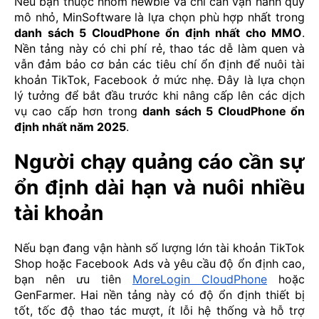
Nếu bạn thuộc nhóm newbie và chỉ cần vận hành quy
mô nhỏ, MinSoftware là lựa chọn phù hợp nhất trong
danh sách 5 CloudPhone ổn định nhất cho MMO
.
Nền tảng này có chi phí rẻ, thao tác dễ làm quen và
vẫn đảm bảo cơ bản các tiêu chí ổn định để nuôi tài
khoản TikTok, Facebook ở mức nhẹ. Đây là lựa chọn
lý tưởng để bắt đầu trước khi nâng cấp lên các dịch
vụ cao cấp hơn trong
danh sách 5 CloudPhone ổn
định nhất năm 2025
.
Người chạy quảng cáo cần sự
ổn định dài hạn và nuôi nhiều
tài khoản
Nếu bạn đang vận hành số lượng lớn tài khoản TikTok
Shop hoặc Facebook Ads và yêu cầu độ ổn định cao,
bạn nên ưu tiên
MoreLogin CloudPhone
hoặc
GenFarmer. Hai nền tảng này có độ ổn định thiết bị
tốt, tốc độ thao tác mượt, ít lỗi hệ thống và hỗ trợ