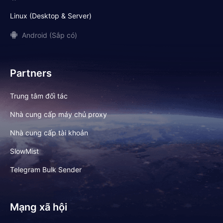
Linux (Desktop & Server)
Android (Sắp có)
Partners
Trung tâm đối tác
Nhà cung cấp máy chủ proxy
Nhà cung cấp tài khoản
SlowMist
Telegram Bulk Sender
Mạng xã hội