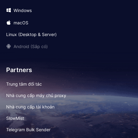
Windows
macOS
Linux (Desktop & Server)
Android (Sắp có)
Partners
Trung tâm đối tác
Nhà cung cấp máy chủ proxy
Nhà cung cấp tài khoản
SlowMist
Telegram Bulk Sender