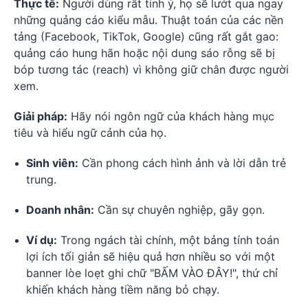
Thực tế:
Người dùng rất tinh ý, họ sẽ lướt qua ngay
những quảng cáo kiểu mẫu. Thuật toán của các nền
tảng (Facebook, TikTok, Google) cũng rất gắt gao:
quảng cáo hung hãn hoặc nội dung sáo rỗng sẽ bị
bóp tương tác (reach) vì không giữ chân được người
xem.
Giải pháp:
Hãy nói ngôn ngữ của khách hàng mục
tiêu và hiểu ngữ cảnh của họ.
Sinh viên:
Cần phong cách hình ảnh và lời dẫn trẻ
trung.
Doanh nhân:
Cần sự chuyên nghiệp, gãy gọn.
Ví dụ:
Trong ngách tài chính, một bảng tính toán
lợi ích tối giản sẽ hiệu quả hơn nhiều so với một
banner lòe loẹt ghi chữ "BẤM VÀO ĐÂY!", thứ chỉ
khiến khách hàng tiềm năng bỏ chạy.