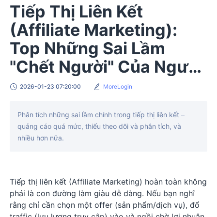
Tiếp Thị Liên Kết
(Affiliate Marketing):
Top Những Sai Lầm
"Chết Người" Của Người
Mới Bắt Đầu
2026-01-23 07:20:00
MoreLogin
Phân tích những sai lầm chính trong tiếp thị liên kết –
quảng cáo quá mức, thiếu theo dõi và phân tích, và
nhiều hơn nữa.
Tiếp thị liên kết (Affiliate Marketing) hoàn toàn không
phải là con đường làm giàu dễ dàng. Nếu bạn nghĩ
rằng chỉ cần chọn một offer (sản phẩm/dịch vụ), đổ
traffic (lưu lượng truy cập) vào và ngồi chờ lợi nhuận