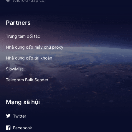
Android (Sắp có)
Partners
Trung tâm đối tác
Nhà cung cấp máy chủ proxy
Nhà cung cấp tài khoản
SlowMist
Telegram Bulk Sender
Mạng xã hội
Twitter
Facebook