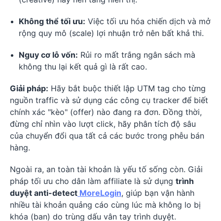
Không thể tối ưu:
Việc tối ưu hóa chiến dịch và mở
rộng quy mô (scale) lợi nhuận trở nên bất khả thi.
Nguy cơ lỗ vốn:
Rủi ro mất trắng ngân sách mà
không thu lại kết quả gì là rất cao.
Giải pháp:
Hãy bắt buộc thiết lập UTM tag cho từng
nguồn traffic và sử dụng các công cụ tracker để biết
chính xác "kèo" (offer) nào đang ra đơn. Đồng thời,
đừng chỉ nhìn vào lượt click, hãy phân tích độ sâu
của chuyển đổi qua tất cả các bước trong phễu bán
hàng.
Ngoài ra, an toàn tài khoản là yếu tố sống còn. Giải
pháp tối ưu cho dân làm affiliate là sử dụng
trình
duyệt anti-detect
MoreLogin
, giúp bạn vận hành
nhiều tài khoản quảng cáo cùng lúc mà không lo bị
khóa (ban) do trùng dấu vân tay trình duyệt.