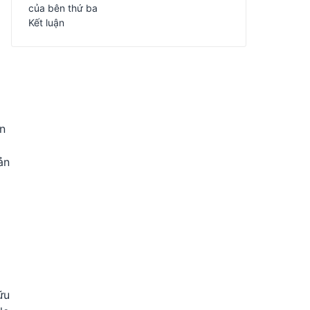
của bên thứ ba
Kết luận
ận
ản
ữu