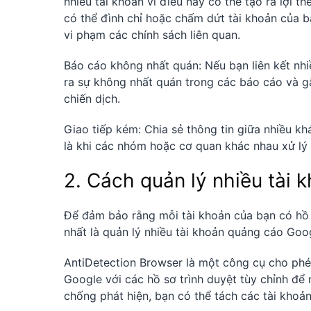
nhiều tài khoản vì điều này có thể tạo ra lợi 
có thể đình chỉ hoặc chấm dứt tài khoản của b
vi phạm các chính sách liên quan.
Báo cáo không nhất quán: Nếu bạn liên kết nhiề
ra sự không nhất quán trong các báo cáo và gâ
chiến dịch.
Giao tiếp kém: Chia sẻ thông tin giữa nhiều kh
là khi các nhóm hoặc cơ quan khác nhau xử lý
2. Cách quản lý nhiều tài 
Để đảm bảo rằng mỗi tài khoản của bạn có hồ s
nhất là quản lý nhiều tài khoản quảng cáo Goog
AntiDetection Browser là một công cụ cho phé
Google với các hồ sơ trình duyệt tùy chỉnh để 
chống phát hiện, bạn có thể tách các tài khoả