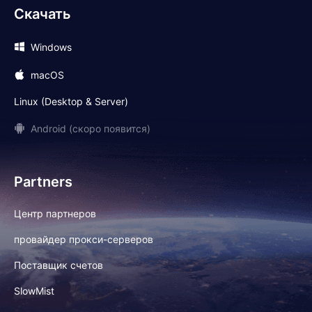
Скачать
Windows
macOS
Linux (Desktop & Server)
Android (скоро появится)
Partners
Центр партнеров
провайдер прокси-серверов
Поставщик счетов
SlowMist