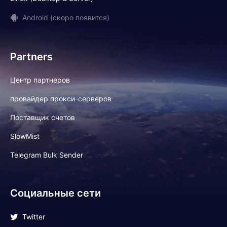
Android (скоро появится)
Partners
Центр партнеров
провайдер прокси-серверов
Поставщик счетов
SlowMist
Telegram Bulk Sender
Социальные сети
Twitter