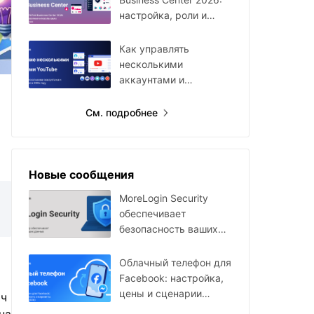
настройка, роли и
мультиаккаунты
Как управлять
несколькими
аккаунтами и
каналами YouTube в
2026 году
См. подробнее
Новые сообщения
MoreLogin Security
обеспечивает
безопасность ваших
данных
Облачный телефон для
Facebook: настройка,
цены и сценарии
яч
использования в 2026