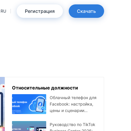
Регистрация
Скачать
RU
Относительные должности
Облачный телефон для
Facebook: настройка,
цены и сценарии
использования в 2026
году
Руководство по TikTok
Business Center 2026: