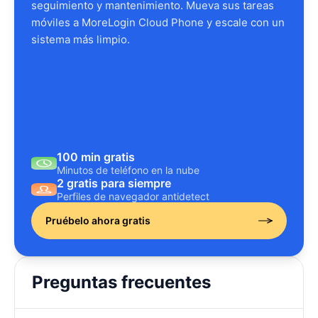
seguimiento y mantenimiento. Mueva sus tareas
móviles a MoreLogin Cloud Phone y escale con un
sistema más limpio.
100 min gratis
Minutos de teléfono en la nube
2 gratis para siempre
Perfiles de navegador antidetect
Pruébelo ahora gratis
Preguntas frecuentes