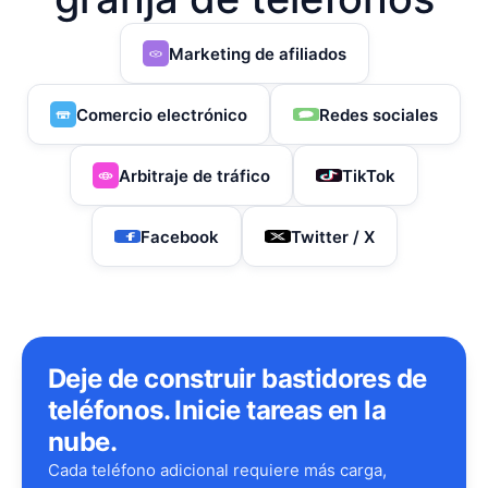
Marketing de afiliados
Comercio electrónico
Redes sociales
Arbitraje de tráfico
TikTok
Facebook
Twitter / X
Deje de construir bastidores de
teléfonos. Inicie tareas en la
nube.
Cada teléfono adicional requiere más carga,