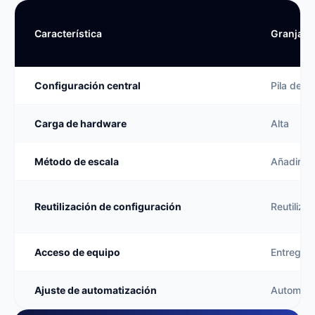
Característica
Granja de
Configuración central
Pila de te
Carga de hardware
Alta
Método de escala
Añadir má
Reutilización de configuración
Reutiliza
Acceso de equipo
Entrega f
Ajuste de automatización
Automati