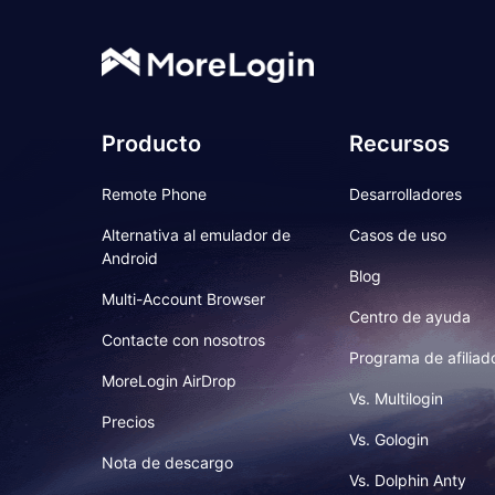
Producto
Recursos
Remote Phone
Desarrolladores
Alternativa al emulador de
Casos de uso
Android
Blog
Multi-Account Browser
Centro de ayuda
Contacte con nosotros
Programa de afiliad
MoreLogin AirDrop
Vs. Multilogin
Precios
Vs. Gologin
Nota de descargo
Vs. Dolphin Anty