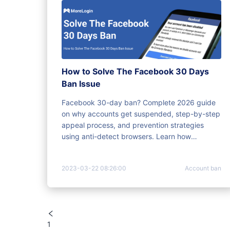
How to Solve The Facebook 30 Days
Ban Issue
Facebook 30-day ban? Complete 2026 guide
on why accounts get suspended, step-by-step
appeal process, and prevention strategies
using anti-detect browsers. Learn how
MoreLogin protects multiple accounts.
2023-03-22 08:26:00
Account ban
1