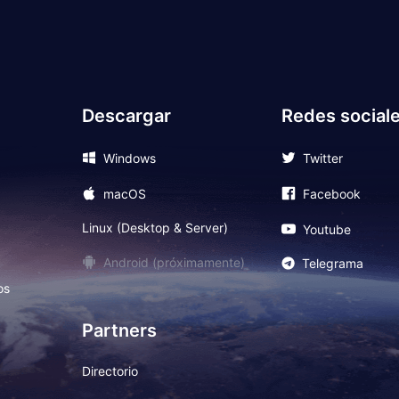
Descargar
Redes social
Windows
Twitter
macOS
Facebook
Linux (Desktop & Server)
Youtube
Android (próximamente)
Telegrama
os
Partners
Directorio