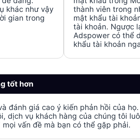
 dễ dàng.
mật khẩu trong M
cụ khác như vậy
thành viên trong 
ời gian trong
mật khẩu tài khoản
tài khoản. Ngược l
Adspower có thể d
khẩu tài khoản nga
g tốt hơn
và đánh giá cao ý kiến phản hồi của họ.
, dịch vụ khách hàng của chúng tôi lu
ời mọi vấn đề mà bạn có thể gặp phải.