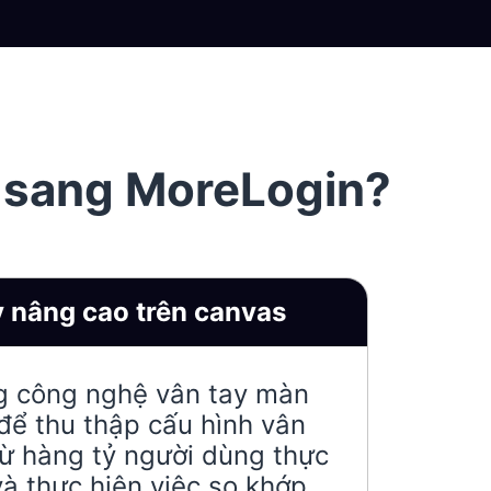
 sang MoreLogin?
y nâng cao trên canvas
g công nghệ vân tay màn
để thu thập cấu hình vân
từ hàng tỷ người dùng thực
và thực hiện việc so khớp