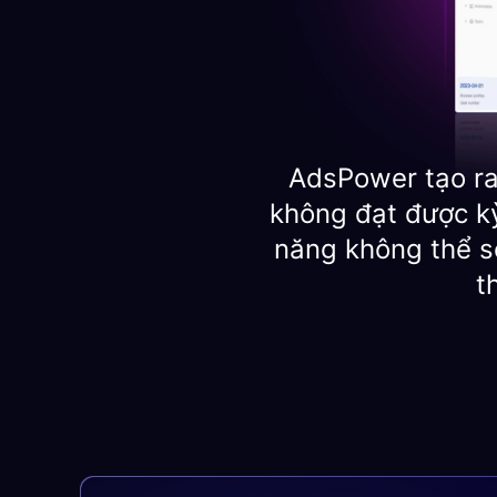
AdsPower tạo ra
không đạt được kỳ
năng không thể so
t