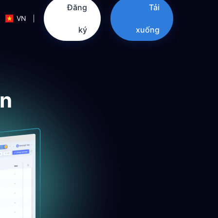
Đăng
Tải
VN
ký
xuống
in