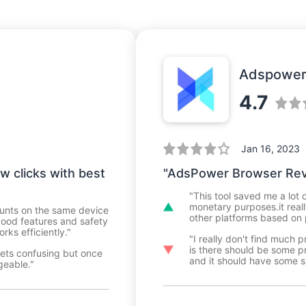
Adspowe
4.7
Jan 16, 2023
ew clicks with best
"AdsPower Browser Re
"This tool saved me a lot 
monetary purposes.it real
ounts on the same device
other platforms based on p
good features and safety
ks efficiently."
"I really don't find much
is there should be some pr
 gets confusing but once
and it should have some sh
geable."