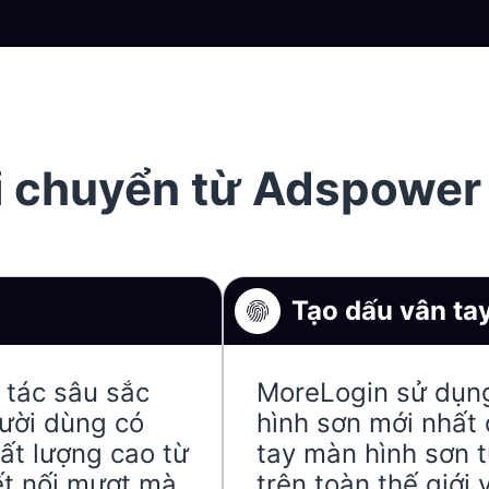
ời chuyển từ Adspower
Tạo dấu vân ta
 tác sâu sắc
MoreLogin sử dụn
gười dùng có
hình sơn mới nhất 
ất lượng cao từ
tay màn hình sơn 
ết nối mượt mà
trên toàn thế giới 