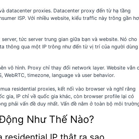
 và datacenter proxies. Datacenter proxy đến từ hạ tầng
nsumer ISP. Với nhiều website, kiểu traffic này trông gần h
y server, tức server trung gian giữa bạn và website. Nó cho
ta thông qua một IP trông như đến từ vị trí của người dùng
ên vô hình. Proxy chỉ thay đổi network layer. Website vẫn 
NS, WebRTC, timezone, language và user behavior.
mua residential proxies, kết nối vào browser và nghĩ rằng
 gia, IP chỉ về quốc gia khác, còn browser profile lại có
ông phải vấn đề duy nhất. Vấn đề nằm ở toàn bộ môi trườn
t Động Như Thế Nào?
 residential IP thật ra sao