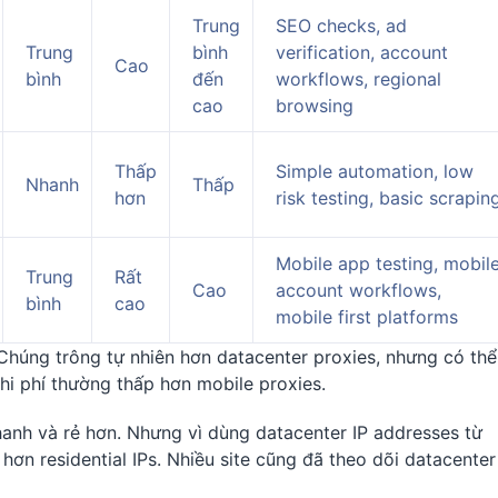
Trung
SEO checks, ad
Trung
bình
verification, account
Cao
bình
đến
workflows, regional
cao
browsing
Thấp
Simple automation, low
Nhanh
Thấp
hơn
risk testing, basic scrapin
Mobile app testing, mobil
Trung
Rất
Cao
account workflows,
bình
cao
mobile first platforms
 Chúng trông tự nhiên hơn datacenter proxies, nhưng có thể
i phí thường thấp hơn mobile proxies.
anh và rẻ hơn. Nhưng vì dùng datacenter IP addresses từ
 hơn residential IPs. Nhiều site cũng đã theo dõi datacenter