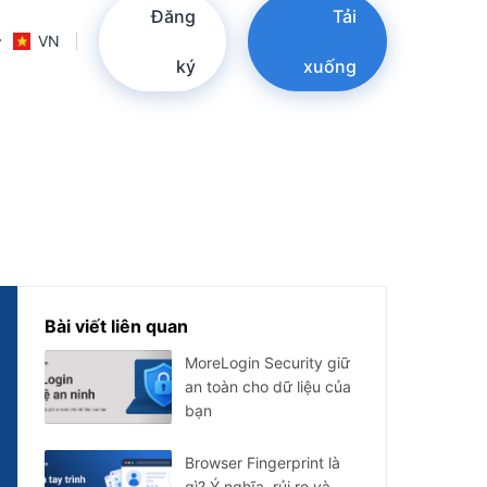
Đăng
Tải
VN
ký
xuống
Bài viết liên quan
MoreLogin Security giữ
an toàn cho dữ liệu của
bạn
Browser Fingerprint là
gì? Ý nghĩa, rủi ro và