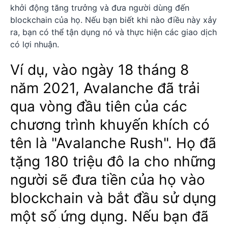
khởi động tăng trưởng và đưa người dùng đến
blockchain của họ. Nếu bạn biết khi nào điều này xảy
ra, bạn có thể tận dụng nó và thực hiện các giao dịch
có lợi nhuận.
Ví dụ, vào ngày 18 tháng 8
năm 2021, Avalanche đã trải
qua vòng đầu tiên của các
chương trình khuyến khích có
tên là "Avalanche Rush". Họ đã
tặng 180 triệu đô la cho những
người sẽ đưa tiền của họ vào
blockchain và bắt đầu sử dụng
một số ứng dụng. Nếu bạn đã