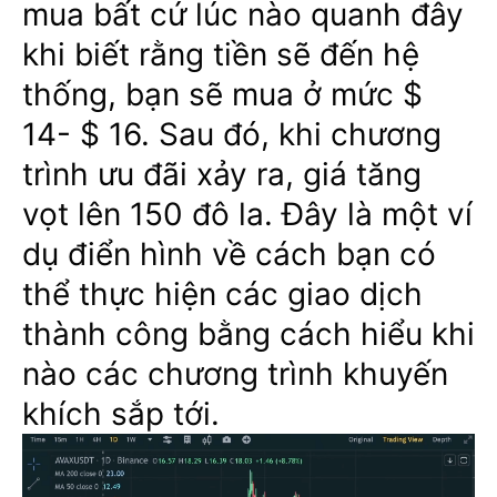
mua bất cứ lúc nào quanh đây
khi biết rằng tiền sẽ đến hệ
thống, bạn sẽ mua ở mức $
14- $ 16. Sau đó, khi chương
trình ưu đãi xảy ra, giá tăng
vọt lên 150 đô la. Đây là một ví
dụ điển hình về cách bạn có
thể thực hiện các giao dịch
thành công bằng cách hiểu khi
nào các chương trình khuyến
khích sắp tới.