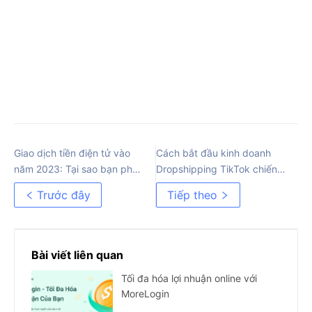
Giao dịch tiền điện tử vào
Cách bắt đầu kinh doanh
năm 2023: Tại sao bạn phải
Dropshipping TikTok chiến
có 2 tài khoản và làm thế
thắng vào năm 2023
Trước đây
Tiếp theo
nào
Bài viết liên quan
Tối đa hóa lợi nhuận online với
MoreLogin