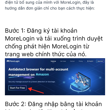
điện tử bổ sung của mình với MoreLogin, đây là
hướng dẫn đơn giản chỉ cho bạn cách thực hiện:
Bước 1: Đăng ký tài khoản
MoreLogin và tải xuống trình duyệt
chống phát hiện MoreLogin từ
trang web chính thức của nó.
Bước 2: Đăng nhập bằng tài khoản