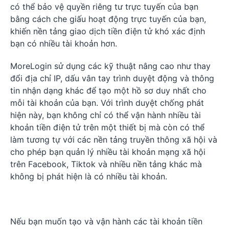
có thể bảo vệ quyền riêng tư trực tuyến của bạn
bằng cách che giấu hoạt động trực tuyến của bạn,
khiến nền tảng giao dịch tiền điện tử khó xác định
bạn có nhiều tài khoản hơn.
MoreLogin sử dụng các kỹ thuật nâng cao như thay
đổi địa chỉ IP, dấu vân tay trình duyệt động và thông
tin nhận dạng khác để tạo một hồ sơ duy nhất cho
mỗi tài khoản của bạn. Với trình duyệt chống phát
hiện này, bạn không chỉ có thể vận hành nhiều tài
khoản tiền điện tử trên một thiết bị mà còn có thể
làm tương tự với các nền tảng truyền thông xã hội và
cho phép bạn quản lý nhiều tài khoản mạng xã hội
trên Facebook, Tiktok và nhiều nền tảng khác mà
không bị phát hiện là có nhiều tài khoản.
Nếu bạn muốn tạo và vận hành các tài khoản tiền