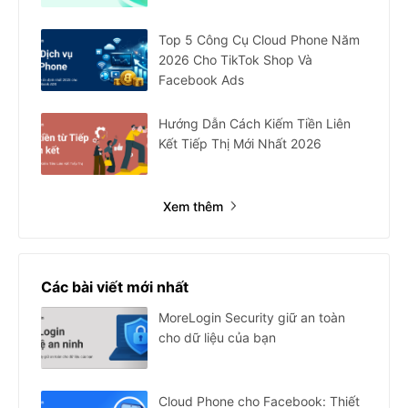
Top 5 Công Cụ Cloud Phone Năm
2026 Cho TikTok Shop Và
Facebook Ads
Hướng Dẫn Cách Kiếm Tiền Liên
Kết Tiếp Thị Mới Nhất 2026
Xem thêm
Các bài viết mới nhất
MoreLogin Security giữ an toàn
cho dữ liệu của bạn
Cloud Phone cho Facebook: Thiết