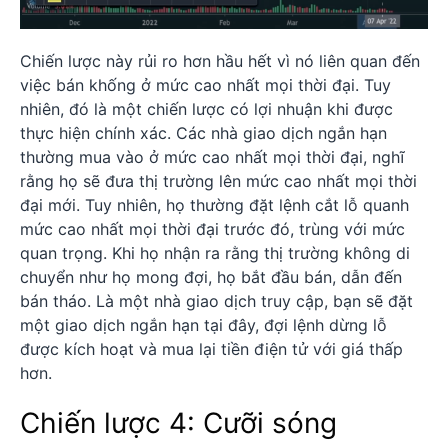
Chiến lược này rủi ro hơn hầu hết vì nó liên quan đến
việc bán khống ở mức cao nhất mọi thời đại. Tuy
nhiên, đó là một chiến lược có lợi nhuận khi được
thực hiện chính xác. Các nhà giao dịch ngắn hạn
thường mua vào ở mức cao nhất mọi thời đại, nghĩ
rằng họ sẽ đưa thị trường lên mức cao nhất mọi thời
đại mới. Tuy nhiên, họ thường đặt lệnh cắt lỗ quanh
mức cao nhất mọi thời đại trước đó, trùng với mức
quan trọng. Khi họ nhận ra rằng thị trường không di
chuyển như họ mong đợi, họ bắt đầu bán, dẫn đến
bán tháo. Là một nhà giao dịch truy cập, bạn sẽ đặt
một giao dịch ngắn hạn tại đây, đợi lệnh dừng lỗ
được kích hoạt và mua lại tiền điện tử với giá thấp
hơn.
Chiến lược 4: Cưỡi sóng