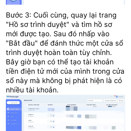
Bước 3: Cuối cùng, quay lại trang
"Hồ sơ trình duyệt" và tìm hồ sơ
mới được tạo. Sau đó nhấp vào
"Bắt đầu" để đánh thức một cửa sổ
trình duyệt hoàn toàn tùy chỉnh.
Bây giờ bạn có thể tạo tài khoản
tiền điện tử mới của mình trong cửa
sổ này mà không bị phát hiện là có
nhiều tài khoản.