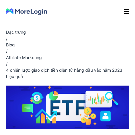
Đặc trưng
/
Blog
/
Affiliate Marketing
/
4 chiến lược giao dịch tiền điện tử hàng đầu vào năm 2023
hiệu quả