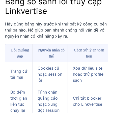
Bảng so sánh lỗi truy cập
Linkvertise
Hãy dùng bảng này trước khi thử bất kỳ công cụ bên
thứ ba nào. Nó giúp bạn nhanh chóng nối vấn đề với
nguyên nhân có khả năng xảy ra.
Lỗi thường
Nguyên nhân có
Cách xử lý an toàn
gặp
thể
hơn
Cookies cũ
Xóa dữ liệu site
Trang cứ
hoặc session
hoặc thử profile
tải mãi
lỗi
sạch
Bộ đếm
Trình chặn
thời gian
quảng cáo
Chỉ tắt blocker
liên tục
hoặc xung
cho Linkvertise
chạy lại
đột session