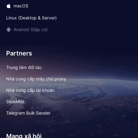
macOS
Linux (Desktop & Server)
Android (Sắp có)
Partners
Trung tâm đối tác
Nhà cung cấp máy chủ proxy
Nhà cung cấp tài khoản
SlowMist
Telegram Bulk Sender
Mạng xã hội