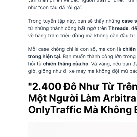
vẫn than phiền về các nguồn traffic "chết", thì
như “con tàu đã rời ga”.
Trong tuyển tập này, bạn sẽ thấy những
case s
từ những thành công bất ngờ trên
Threads
, đ
về hàng trăm triệu đồng mà không cần đầu tư.
Mỗi case không chỉ là con số, mà còn là
chiến 
trong hiện tại
. Bạn muốn thành công lớn trong 
hỏi từ
chiến thắng của họ
. Và vâng, nếu bạn đ
giờ, giống như đi xe máy mà không đội mũ bả
"2.400 Đô Như Từ Trên
Một Người Làm Arbitra
OnlyTraffic Mà Không 