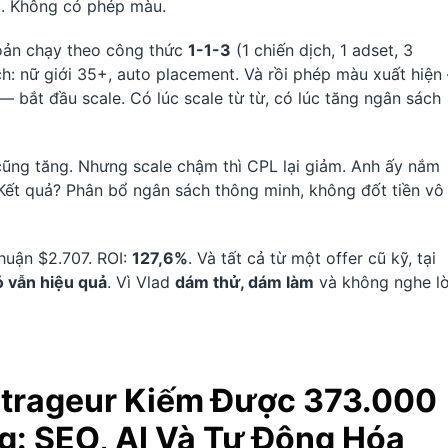
ôi. Không có phép màu.
hoản chạy theo công thức
1-1-3
(1 chiến dịch, 1 adset, 3
h: nữ giới 35+, auto placement. Và rồi phép màu xuất hiện
bắt đầu scale. Có lúc scale từ từ, có lúc tăng ngân sách
 cũng tăng. Nhưng scale chậm thì CPL lại giảm. Anh ấy nắm
. Kết quả? Phân bổ ngân sách thông minh, không đốt tiền vô
nhuận $2.707. ROI:
127,6%
. Và tất cả từ một offer cũ kỹ, tại
ó vẫn hiệu quả
. Vì Vlad
dám thử, dám làm
và không nghe lờ
itrageur Kiếm Được 373.000
g: SEO, AI Và Tự Động Hóa