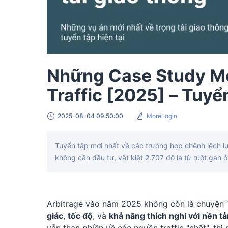
Những Case Study Mớ
Traffic [2025] – Tuy
2025-08-04 09:50:00
MoreLogin
Tuyển tập mới nhất về các trường hợp chênh lệch l
không cần đầu tư, vắt kiệt 2.707 đô la từ ruột ga
Arbitrage vào năm 2025 không còn là chuyện “
giác
,
tốc độ
, và
khả năng thích nghi với nền t