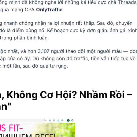
ông minh đã không nghe lời những kẻ tiêu cực chê Threads
ch qua mạng CPA
OnlyTraffic
.
g nhanh chóng nhận ra lợi nhuận rất thấp. Sau đó, chuyển
đó là điểm bùng nổ. Kế hoạch cực kỳ đơn giản: ảnh gái xinh
 trong phần bình luận.
 độc nhất, và hơn 3.107 người theo dõi một người mẫu — dò
ập của cô ấy. Dù không còn đổ traffic, tiền vẫn tiếp tục về.
 một lần, sau đó quả tự rụng.
, Không Cơ Hội? Nhầm Rồi –
ần"