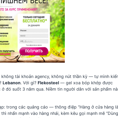
không tài khoản agency, không nút thần kỳ — tự mình kiế
u?
Lebanon
. Với gì?
Flekosteel
— gel xoa bóp khớp được
c ở đó suốt 3 năm qua. Niềm tin người dân với sản phẩm n
tạp: trong các quảng cáo — thông điệp “Hàng ở cửa hàng l
ge thì nhấn mạnh vào hàng nhái, kèm kêu gọi mạnh mẽ “Dùn