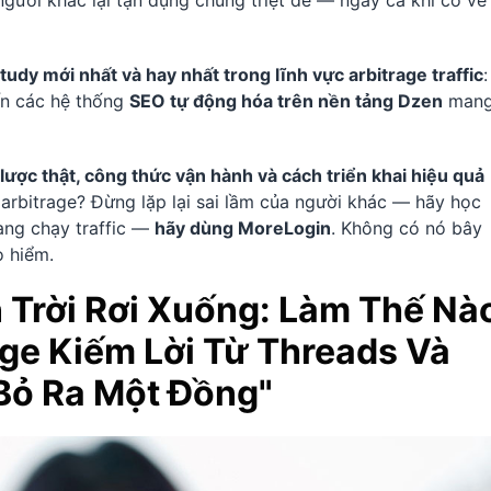
 người khác lại tận dụng chúng triệt để — ngay cả khi có vẻ
tudy mới nhất và hay nhất trong lĩnh vực arbitrage traffic
:
ến các hệ thống
SEO tự động hóa trên nền tảng Dzen
man
lược thật, công thức vận hành và cách triển khai hiệu quả
arbitrage? Đừng lặp lại sai lầm của người khác — hãy học
ang chạy traffic —
hãy dùng MoreLogin
. Không có nó bây
o hiểm.
 Trời Rơi Xuống: Làm Thế Nà
ge Kiếm Lời Từ Threads Và
Bỏ Ra Một Đồng"