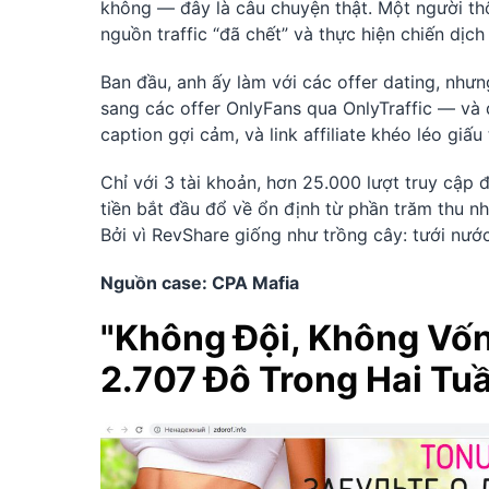
không — đây là câu chuyện thật. Một người th
nguồn traffic “đã chết” và thực hiện chiến dị
Ban đầu, anh ấy làm với các offer dating, nhưn
sang các offer OnlyFans qua OnlyTraffic — và 
caption gợi cảm, và link affiliate khéo léo giấu
Chỉ với 3 tài khoản, hơn 25.000 lượt truy cập
tiền bắt đầu đổ về ổn định từ phần trăm thu nh
Bởi vì RevShare giống như trồng cây: tưới nước
Nguồn case: CPA Mafia
"Không Đội, Không Vốn
2.707 Đô Trong Hai Tu