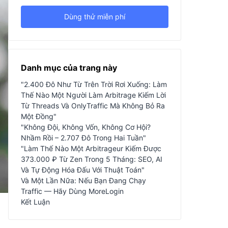
Dùng thử miễn phí
Danh mục của trang này
"2.400 Đô Như Từ Trên Trời Rơi Xuống: Làm
Thế Nào Một Người Làm Arbitrage Kiếm Lời
Từ Threads Và OnlyTraffic Mà Không Bỏ Ra
Một Đồng"
"Không Đội, Không Vốn, Không Cơ Hội?
Nhầm Rồi – 2.707 Đô Trong Hai Tuần"
"Làm Thế Nào Một Arbitrageur Kiếm Được
373.000 ₽ Từ Zen Trong 5 Tháng: SEO, AI
Và Tự Động Hóa Đấu Với Thuật Toán"
Và Một Lần Nữa: Nếu Bạn Đang Chạy
Traffic — Hãy Dùng MoreLogin
Kết Luận