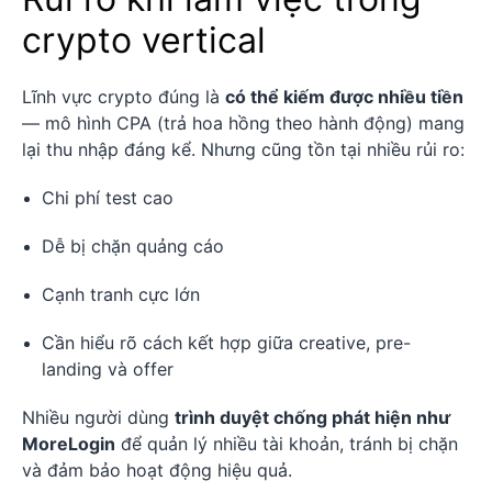
crypto vertical
Lĩnh vực crypto đúng là
có thể kiếm được nhiều tiền
— mô hình CPA (trả hoa hồng theo hành động) mang
lại thu nhập đáng kể. Nhưng cũng tồn tại nhiều rủi ro:
Chi phí test cao
Dễ bị chặn quảng cáo
Cạnh tranh cực lớn
Cần hiểu rõ cách kết hợp giữa creative, pre-
landing và offer
Nhiều người dùng
trình duyệt chống phát hiện như
MoreLogin
để quản lý nhiều tài khoản, tránh bị chặn
và đảm bảo hoạt động hiệu quả.