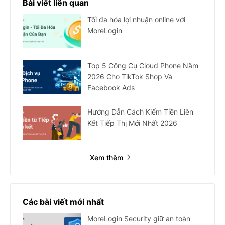
Bài viết liên quan
Tối đa hóa lợi nhuận online với
MoreLogin
Top 5 Công Cụ Cloud Phone Năm
2026 Cho TikTok Shop Và
Facebook Ads
Hướng Dẫn Cách Kiếm Tiền Liên
Kết Tiếp Thị Mới Nhất 2026
Xem thêm
Các bài viết mới nhất
MoreLogin Security giữ an toàn