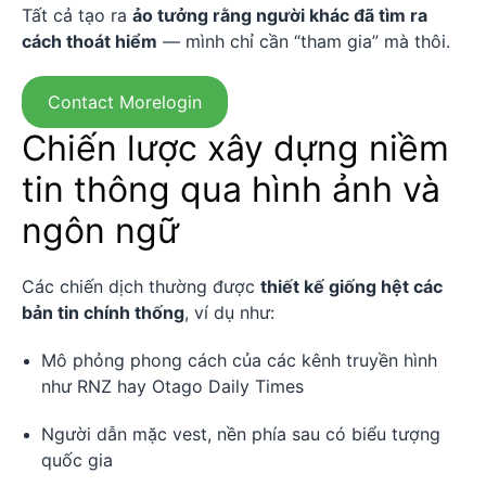
Tất cả tạo ra
ảo tưởng rằng người khác đã tìm ra
cách thoát hiểm
— mình chỉ cần “tham gia” mà thôi.
Contact Morelogin
Chiến lược xây dựng niềm
tin thông qua hình ảnh và
ngôn ngữ
Các chiến dịch thường được
thiết kế giống hệt các
bản tin chính thống
, ví dụ như:
Mô phỏng phong cách của các kênh truyền hình
như RNZ hay Otago Daily Times
Người dẫn mặc vest, nền phía sau có biểu tượng
quốc gia