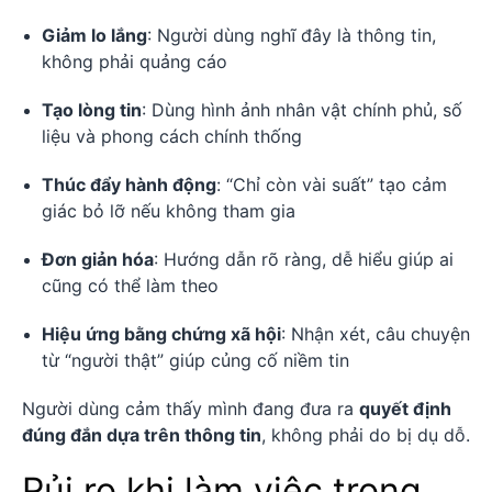
Giảm lo lắng
: Người dùng nghĩ đây là thông tin,
không phải quảng cáo
Tạo lòng tin
: Dùng hình ảnh nhân vật chính phủ, số
liệu và phong cách chính thống
Thúc đẩy hành động
: “Chỉ còn vài suất” tạo cảm
giác bỏ lỡ nếu không tham gia
Đơn giản hóa
: Hướng dẫn rõ ràng, dễ hiểu giúp ai
cũng có thể làm theo
Hiệu ứng bằng chứng xã hội
: Nhận xét, câu chuyện
từ “người thật” giúp củng cố niềm tin
Người dùng cảm thấy mình đang đưa ra
quyết định
đúng đắn dựa trên thông tin
, không phải do bị dụ dỗ.
Rủi ro khi làm việc trong