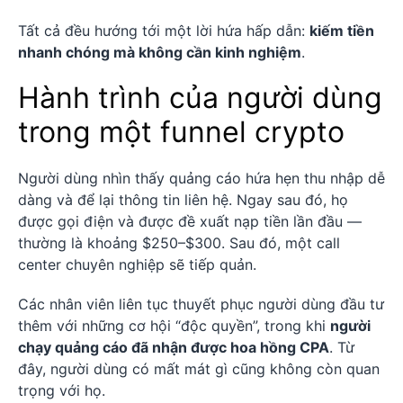
Tất cả đều hướng tới một lời hứa hấp dẫn:
kiếm tiền
nhanh chóng mà không cần kinh nghiệm
.
Hành trình của người dùng
trong một funnel crypto
Người dùng nhìn thấy quảng cáo hứa hẹn thu nhập dễ
dàng và để lại thông tin liên hệ. Ngay sau đó, họ
được gọi điện và được đề xuất nạp tiền lần đầu —
thường là khoảng $250–$300. Sau đó, một call
center chuyên nghiệp sẽ tiếp quản.
Các nhân viên liên tục thuyết phục người dùng đầu tư
thêm với những cơ hội “độc quyền”, trong khi
người
chạy quảng cáo đã nhận được hoa hồng CPA
. Từ
đây, người dùng có mất mát gì cũng không còn quan
trọng với họ.