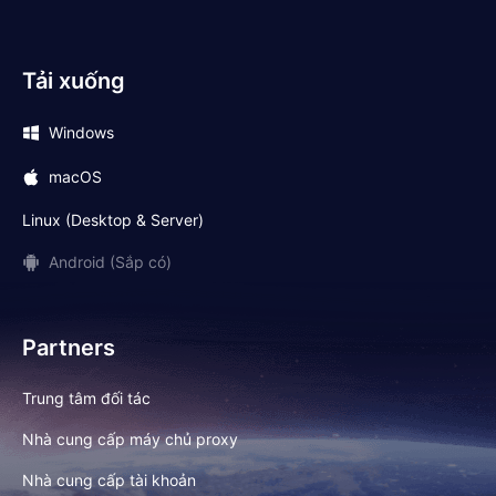
Tải xuống
Windows
macOS
Linux (Desktop & Server)
Android (Sắp có)
Partners
Trung tâm đối tác
Nhà cung cấp máy chủ proxy
Nhà cung cấp tài khoản