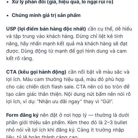
Xử lý phản đối (giá, hiệu quả, lo ngại rủi ro)
Chứng minh giá trị sản phẩm
USP (lợi điểm bán hàng độc nhất)
cần cụ thể, dễ hiểu
và tập trung vào khách hàng. Đừng chỉ liệt kê tính
năng, hãy nhấn mạnh kết quả mà khách hàng sẽ đạt
được. Dùng động từ mạnh để gợi hình dung và cam
kết rõ ràng.
CTA (kêu gọi hành động)
cần nổi bật về màu sắc và
lợi ích. Màu cam thường hiệu quả, màu đỏ phù hợp
cho các chiến dịch flash sale. CTA nên có bo tròn để
tạo cảm giác thân thiện. Nội dung nút bấm nên nói rõ
lợi ích, ví dụ: “Nhận ưu đãi ngay” thay vì “Gửi”.
Form đăng ký
nên đặt ở nơi hợp lý — thường là dưới
phần giới thiệu sản phẩm. Kèm theo đó là 2–3 bullet
nhỏ nói về lợi ích khi đăng ký. Càng ít trường nhập
liệu, tỷ lệ hoàn thành càng cao.