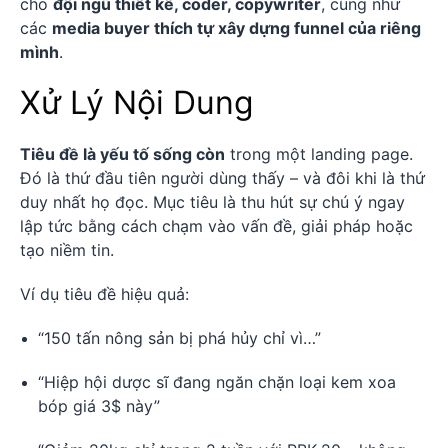
cho
đội ngũ thiết kế, coder, copywriter
, cũng như
các
media buyer thích tự xây dựng funnel của riêng
mình
.
Xử Lý Nội Dung
Tiêu đề là yếu tố sống còn
trong một landing page.
Đó là thứ đầu tiên người dùng thấy – và đôi khi là thứ
duy nhất họ đọc. Mục tiêu là thu hút sự chú ý ngay
lập tức bằng cách chạm vào vấn đề, giải pháp hoặc
tạo niềm tin.
Ví dụ tiêu đề hiệu quả:
“150 tấn nông sản bị phá hủy chỉ vì…”
“Hiệp hội dược sĩ đang ngăn chặn loại kem xoa
bóp giá 3$ này”