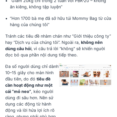
“Giảm 20kg chỉ trong 2 tuần với PBK-20 – không
ăn kiêng, không tập luyện”
“Hơn 1700 bà mẹ đã sở hữu túi Mommy Bag từ cửa
hàng của chúng tôi”
Tránh các tiêu đề nhàm chán như “Giới thiệu công ty”
hay “Dịch vụ của chúng tôi”. Ngoài ra,
không nên
dùng câu hỏi
, vì câu trả lời "không" sẽ khiến người
đọc bỏ qua phần nội dung tiếp theo.
Đa số người dùng chỉ dành
10–15 giây cho màn hình
đầu tiên, do đó
tiêu đề
cần hoạt động như một
cái “mỏ neo”
, kéo người
dùng đi sâu hơn. Nên sử
dụng các động từ hành
động và lời hứa lợi ích rõ
ràng, nhưng phải phù hợp