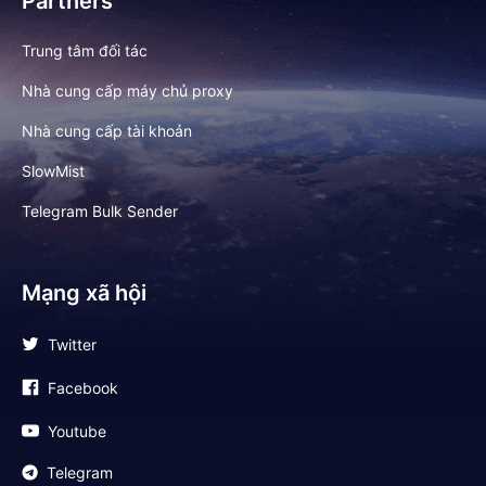
Partners
Trung tâm đối tác
Nhà cung cấp máy chủ proxy
Nhà cung cấp tài khoản
SlowMist
Telegram Bulk Sender
Mạng xã hội
Twitter
Facebook
Youtube
Telegram