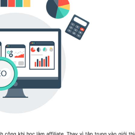
h công khi học làm affiliate. Thay vì tập trung vào giới th