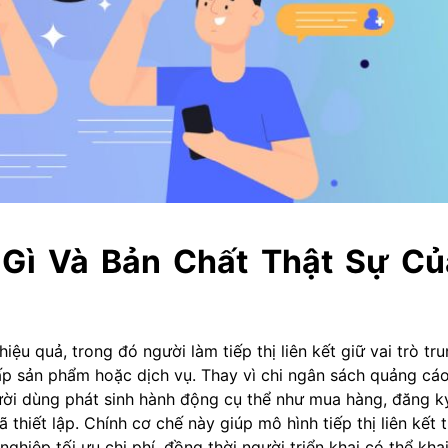
à Gì Và Bản Chất Thật Sự Củ
hiệu quả, trong đó người làm tiếp thị liên kết giữ vai trò tr
cấp sản phẩm hoặc dịch vụ. Thay vì chi ngân sách quảng cá
gười dùng phát sinh hành động cụ thể như mua hàng, đăng k
 thiết lập. Chính cơ chế này giúp mô hình tiếp thị liên kết 
nghiệp tối ưu chi phí, đồng thời người triển khai có thể kha