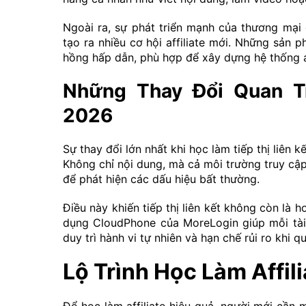
Ngoài ra, sự phát triển mạnh của thương mạ
tạo ra nhiều cơ hội affiliate mới. Những sản 
hồng hấp dẫn, phù hợp để xây dựng hệ thống aff
Những Thay Đổi Quan Tr
2026
Sự thay đổi lớn nhất khi học làm tiếp thị liên
Không chỉ nội dung, mà cả môi trường truy cập,
để phát hiện các dấu hiệu bất thường.
Điều này khiến tiếp thị liên kết không còn là 
dụng CloudPhone của MoreLogin giúp mỗi tài 
duy trì hành vi tự nhiên và hạn chế rủi ro khi q
Lộ Trình Học Làm Affil