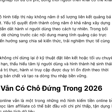
mô hình tiếp thị này không nằm ở số lượng liên kết quảng bá
ốt. Yếu tố quyết định thành công nằm ở khả năng xây dựng
dẫn dắt hành vi người dùng theo cách tự nhiên. Trong bối
 dè chừng trước các nội dung mang tính quảng cáo trực
yển hướng sang chia sẻ kiến thức, trải nghiệm thực tế cùng
t không chỉ dừng lại ở kỹ thuật đặt liên kết hoặc tối ưu chuy
 hạn, thấu hiểu tâm lý người dùng và hình thành hệ sinh thái
á trị thực, hành vi truy cập được duy trì ổn định theo thời
úng bản chất và tạo ra dòng thu nhập bền vững.
ng Vẫn Có Chỗ Đứng Trong 2026
online vẫn là một trong những mô hình kiếm tiền online b
c làm affiliate có thể bắt đầu với chi phí thấp, tận dụng
 phân tích dữ liệu.