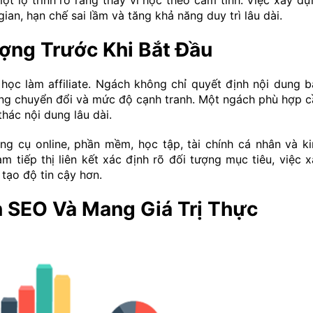
ột lộ trình rõ ràng thay vì học theo cảm tính. Việc xây d
ian, hạn chế sai lầm và tăng khả năng duy trì lâu dài.
ợng Trước Khi Bắt Đầu
học làm affiliate. Ngách không chỉ quyết định nội dung b
ăng chuyển đổi và mức độ cạnh tranh. Một ngách phù hợp c
hác nội dung lâu dài.
g cụ online, phần mềm, học tập, tài chính cá nhân và ki
 tiếp thị liên kết xác định rõ đối tượng mục tiêu, việc 
tạo độ tin cậy hơn.
 SEO Và Mang Giá Trị Thực