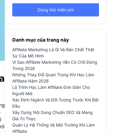
Dùng thử miễn phí
Danh mục của trang này
Affiliate Marketing Là Gì Và Bản Chất Thật
Sự Của Mô Hình
Vì Sao Affiliate Marketing Vẫn Có Chỗ Đứng
Trong 2026
Những Thay Đổi Quan Trọng Khi Học Làm
a
Affiliate Năm 2026
Lộ Trình Học Làm Affiliate Đơn Giản Cho
Người Mới
Xác Định Ngách Và Đối Tượng Trước Khi Bắt
ung
Đầu
o
Xây Dựng Nội Dung Chuẩn SEO Và Mang
Giá Trị Thực
ý
Quản Lý Hệ Thống Và Môi Trường Khi Làm
trở
Affiliate
i