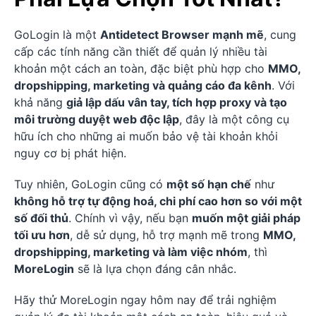
GoLogin là một
Antidetect Browser mạnh mẽ
, cung
cấp các tính năng cần thiết để quản lý nhiều tài
khoản một cách an toàn, đặc biệt phù hợp cho
MMO,
dropshipping, marketing và quảng cáo đa kênh
. Với
khả năng
giả lập dấu vân tay, tích hợp proxy và tạo
môi trường duyệt web độc lập
, đây là một công cụ
hữu ích cho những ai muốn bảo vệ tài khoản khỏi
nguy cơ bị phát hiện.
Tuy nhiên, GoLogin cũng có
một số hạn chế
như
không hỗ trợ tự động hoá, chi phí cao hơn so với một
số đối thủ
. Chính vì vậy, nếu bạn
muốn một giải pháp
tối ưu hơn
, dễ sử dụng, hỗ trợ mạnh mẽ trong
MMO,
dropshipping, marketing và làm việc nhóm
, thì
MoreLogin
sẽ là lựa chọn đáng cân nhắc.
Hãy thử MoreLogin ngay hôm nay để trải nghiệm