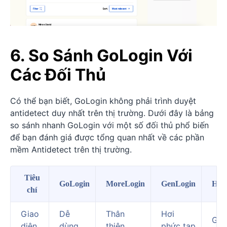
6. So Sánh GoLogin Với
Các Đối Thủ
Có thể bạn biết, GoLogin không phải trình duyệt
antidetect duy nhất trên thị trường. Dưới đây là bảng
so sánh nhanh GoLogin với một số đối thủ phổ biến
để bạn đánh giá được tổng quan nhất về các phần
mềm Antidetect trên thị trường.
Tiêu
GoLogin
MoreLogin
GenLogin
Hid
chí
Giao
Dễ
Thân
Hơi
Gọn
diện
dùng
thiện
phức tạp