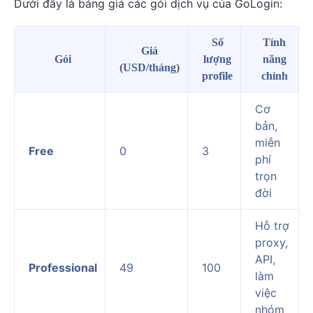
Dưới đây là bảng giá các gói dịch vụ của GoLogin:
Số
Tính
Giá
Gói
lượng
năng
(USD/tháng)
profile
chính
Cơ
bản,
miễn
Free
0
3
phí
trọn
đời
Hỗ trợ
proxy,
API,
Professional
49
100
làm
việc
nhóm