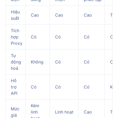
Hiệu
Cao
Cao
Cao
Tru
suất
Tích
hợp
Có
Có
Có
Có
Proxy
Tự
động
Không
Có
Có
Có
hoá
Hỗ
trợ
Có
Có
Có
Khô
API
Kém
Mức
linh
Linh hoạt
Cao
Tru
giá