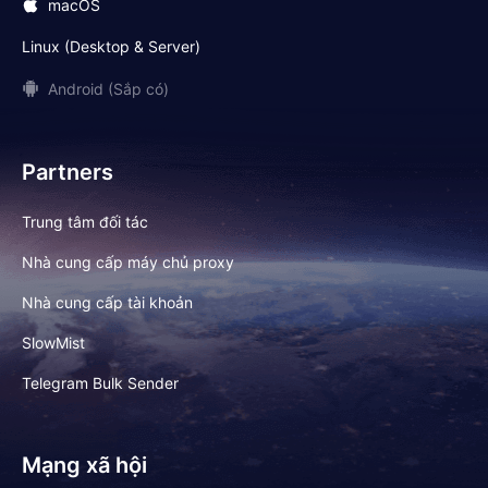
macOS
Linux (Desktop & Server)
Android (Sắp có)
Partners
Trung tâm đối tác
Nhà cung cấp máy chủ proxy
Nhà cung cấp tài khoản
SlowMist
Telegram Bulk Sender
Mạng xã hội