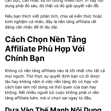
cần đọc, cân nhắc và tin tưởng nhiều hơn. Vì vậy nội
dung phải đủ sâu, đủ thật và đủ giải quyết vấn đề.
Nếu bạn thích viết phân tích, chia sẻ kiến thức hoặc
kinh nghiệm cá nhân, đây là nền tảng affiliate rất
đáng cân nhắc để đi lâu dài.
Cách Chọn Nền Tảng
Affiliate Phù Hợp Với
Chính Bạn
Không có nền tảng affiliate nào là tốt nhất cho tất cả
mọi người. Thứ thực sự quyết định bạn có đi được
lâu hay không nằm ở việc nền tảng đó có hợp với
cách bạn làm nội dung và thói quen của bạn hay
không. Rất nhiều người bỏ cuộc không phải vì nền
tảng affiliate kém, mà vì chọn sai ngay từ đầu.
Dựa Vào Thế Mạnh Nội Dung