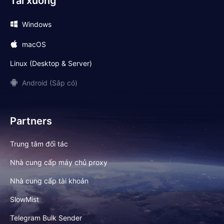
Tải xuống
Windows
macOS
Linux (Desktop & Server)
Android (Sắp có)
Partners
Trung tâm đối tác
Nhà cung cấp máy chủ proxy
Nhà cung cấp tài khoản
SlowMist
Telegram Bulk Sender