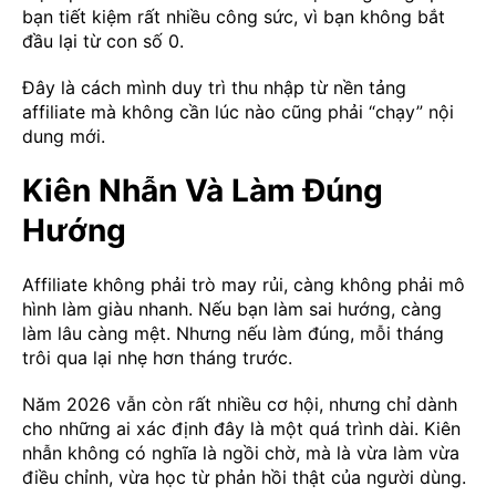
bạn tiết kiệm rất nhiều công sức, vì bạn không bắt
đầu lại từ con số 0.
Đây là cách mình duy trì thu nhập từ nền tảng
affiliate mà không cần lúc nào cũng phải “chạy” nội
dung mới.
Kiên Nhẫn Và Làm Đúng
Hướng
Affiliate không phải trò may rủi, càng không phải mô
hình làm giàu nhanh. Nếu bạn làm sai hướng, càng
làm lâu càng mệt. Nhưng nếu làm đúng, mỗi tháng
trôi qua lại nhẹ hơn tháng trước.
Năm 2026 vẫn còn rất nhiều cơ hội, nhưng chỉ dành
cho những ai xác định đây là một quá trình dài. Kiên
nhẫn không có nghĩa là ngồi chờ, mà là vừa làm vừa
điều chỉnh, vừa học từ phản hồi thật của người dùng.