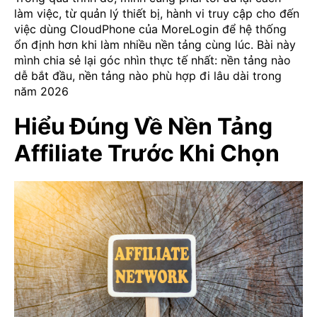
làm việc, từ quản lý thiết bị, hành vi truy cập cho đến
việc dùng CloudPhone của MoreLogin để hệ thống
ổn định hơn khi làm nhiều nền tảng cùng lúc. Bài này
mình chia sẻ lại góc nhìn thực tế nhất: nền tảng nào
dễ bắt đầu, nền tảng nào phù hợp đi lâu dài trong
năm 2026
Hiểu Đúng Về Nền Tảng
Affiliate Trước Khi Chọn