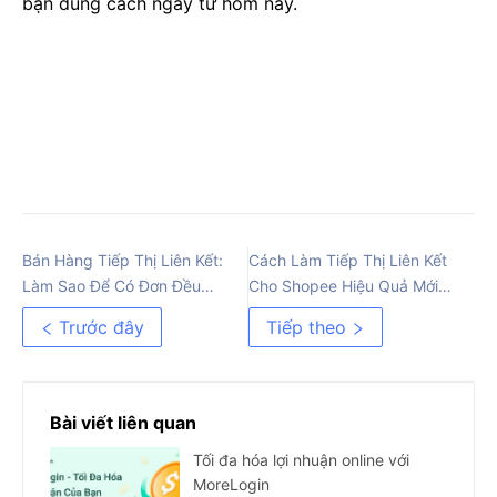
bạn đúng cách ngay từ hôm nay.
Bán Hàng Tiếp Thị Liên Kết:
Cách Làm Tiếp Thị Liên Kết
Làm Sao Để Có Đơn Đều
Cho Shopee Hiệu Quả Mới
Mỗi Ngày?
Nhất 2026
Trước đây
Tiếp theo
Bài viết liên quan
Tối đa hóa lợi nhuận online với
MoreLogin