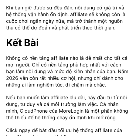
Khi bạn giữ được sự đều đặn, nội dung có giá trị và
hệ thống vận hành ổn định, affiliate sẽ không còn là
cuộc chơi ngắn ngày nữa, mà trở thành một nguồn
thu có thể dự đoán và phát triển theo thời gian.
Kết Bài
Không có nền tảng affiliate nào là dễ nhất cho tất cả
mọi người. Chỉ có nền tảng phù hợp nhất với cách
bạn làm nội dung và mức độ kiên nhẫn của bạn. Năm
2026 vẫn còn rất nhiều cơ hội, nhưng chỉ dành cho
những ai làm nghiêm túc, đi chậm mà chắc.
Nếu bạn muốn làm affiliate lâu dài, hãy đầu tư từ nội
dung, tư duy và cả môi trường làm việc. Cá nhân
mình, CloudPhone của MoreLogin là một phần không
thể thiếu để hệ thống chạy ổn định khi mở rộng.
Click ngay để bắt đầu tối ưu hệ thống affiliate của