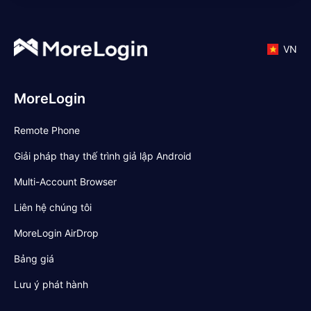
VN
MoreLogin
Remote Phone
Giải pháp thay thế trình giả lập Android
Multi-Account Browser
Liên hệ chúng tôi
MoreLogin AirDrop
Bảng giá
Lưu ý phát hành