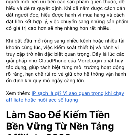
người mới nên ưu tiên các sản phẩm quen thuộc, dễ
hiểu và dễ ra quyết định. Khi đã nắm được cách dẫn
dắt người đọc, hiểu được hành vi mua hàng và cách
đặt liên kết hợp lý, việc chuyển sang những sản phẩm
có giá trị cao hơn sẽ nhẹ nhàng hơn rất nhiều.
Khi bắt đầu mở rộng sang nhiều kênh hoặc nhiều tài
khoản cùng lúc, việc kiểm soát thiết bị và hành vi
truy cập trở nên đặc biệt quan trọng. Đây là lúc các
giải pháp như CloudPhone của MoreLogin phát huy
tác dụng, giúp tách biệt từng môi trường hoạt động
rõ ràng, hạn chế rủi ro và giữ cho hệ thống vận hành
ổn định khi quy mô ngày càng lớn.
Xem thêm:
IP sạch là gì? Vì sao quan trọng khi chạy
affiliate hoặc nuôi acc số lượng
Làm Sao Để Kiếm Tiền
Bền Vững Từ Nền Tảng