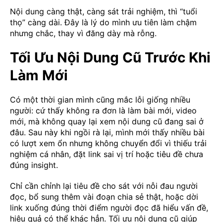
Nội dung càng thật, càng sát trải nghiệm, thì “tuổi
thọ” càng dài. Đây là lý do mình ưu tiên làm chậm
nhưng chắc, thay vì đăng dày mà rỗng.
Tối Ưu Nội Dung Cũ Trước Khi
Làm Mới
Có một thời gian mình cũng mắc lỗi giống nhiều
người: cứ thấy không ra đơn là làm bài mới, video
mới, mà không quay lại xem nội dung cũ đang sai ở
đâu. Sau này khi ngồi rà lại, mình mới thấy nhiều bài
có lượt xem ổn nhưng không chuyển đổi vì thiếu trải
nghiệm cá nhân, đặt link sai vị trí hoặc tiêu đề chưa
đúng insight.
Chỉ cần chỉnh lại tiêu đề cho sát với nỗi đau người
đọc, bổ sung thêm vài đoạn chia sẻ thật, hoặc dời
link xuống đúng thời điểm người đọc đã hiểu vấn đề,
hiệu quả có thể khác hẳn. Tối ưu nội dung cũ giúp