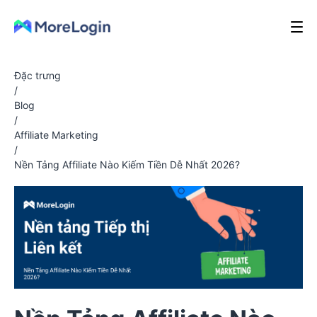
Đặc trưng
/
Blog
/
Affiliate Marketing
/
Nền Tảng Affiliate Nào Kiếm Tiền Dễ Nhất 2026?