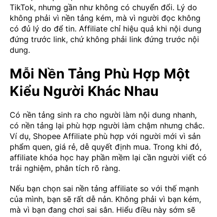
TikTok, nhưng gần như không có chuyển đổi. Lý do
không phải vì nền tảng kém, mà vì người đọc không
có đủ lý do để tin. Affiliate chỉ hiệu quả khi nội dung
đứng trước link, chứ không phải link đứng trước nội
dung.
Mỗi Nền Tảng Phù Hợp Một
Kiểu Người Khác Nhau
Có nền tảng sinh ra cho người làm nội dung nhanh,
có nền tảng lại phù hợp người làm chậm nhưng chắc.
Ví dụ, Shopee Affiliate phù hợp với người mới vì sản
phẩm quen, giá rẻ, dễ quyết định mua. Trong khi đó,
affiliate khóa học hay phần mềm lại cần người viết có
trải nghiệm, phân tích rõ ràng.
Nếu bạn chọn sai nền tảng affiliate so với thế mạnh
của mình, bạn sẽ rất dễ nản. Không phải vì bạn kém,
mà vì bạn đang chơi sai sân. Hiểu điều này sớm sẽ