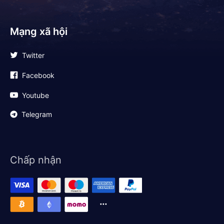
Mạng xã hội
Twitter
Facebook
Youtube
Telegram
Chấp nhận