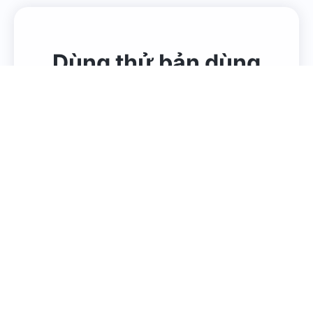
Dùng thử bản dùng
thử miễn phí
Đăng ký ngay để nhận 2 hồ sơ miễn
phí vĩnh viễn + 100 phút sử dụng
Điện thoại Cloud
Bắt đầu miễn phí