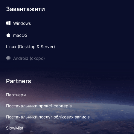
Завантажити
Windows
macOS
Linux (Desktop & Server)
Android (скоро)
Partners
Партнери
Постачальники проксі-серверів
Постачальники послуг облікових записів
SlowMist