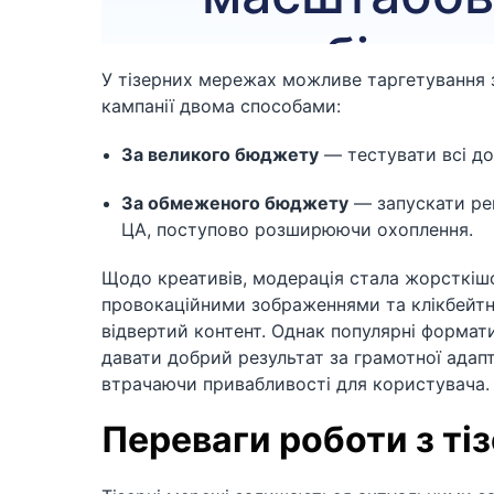
У тізерних мережах можливе таргетування з
кампанії двома способами:
За великого бюджету
— тестувати всі до
За обмеженого бюджету
— запускати ре
ЦА, поступово розширюючи охоплення.
Щодо креативів, модерація стала жорсткішо
провокаційними зображеннями та клікбейтн
відвертий контент. Однак популярні формати
давати добрий результат за грамотної адапт
втрачаючи привабливості для користувача.
Переваги роботи з т