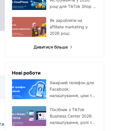
році для TikTok Shop і
Facebook Ads
Як заробляти на
affiliate marketing у
2026 році
Дивитися більше
Нові роботи
Хмарний телефон для
Facebook:
налаштування, ціни та
сценарії використання
у 2026 році
Посібник з TikTok
Business Center 2026:
налаштування, ролі та
ти
керування кількома