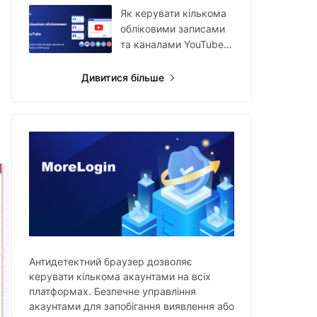
акаунтами
Як керувати кількома
обліковими записами
та каналами YouTube у
2026 році
Дивитися більше
Антидетектний браузер дозволяє
керувати кількома акаунтами на всіх
платформах. Безпечне управління
акаунтами для запобігання виявлення або