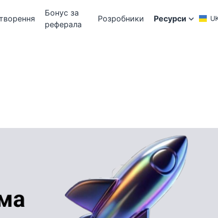
Бонус за
творення
Розробники
Ресурси
U
реферала
х