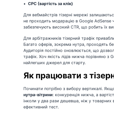
CPC (вартість за клік)
Для вебмайстрів тізерні мережі залишаютьс
не проходить модерацію в Google AdSense чи
забезпечують високий CTR, що робить їх в
Для арбітражників тізерний трафік приваб
Багато оферів, зокрема нутра, проходять без 
Аудиторія постійно оновлюється, що дозвол
трафік. Хоч якість лідів нижча порівняно з 
найлегших джерел для старту.
Як працювати з тізе
Починати потрібно з вибору вертикалі. Якщ
нутра-вітрини
: конкуренція нижча, а вартіс
інколи у два рази дешевша, ніж у товарних
ефективний тест.