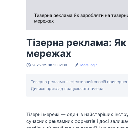
Тізерна реклама: Як
мережах
2025-12-08 11:32:00
MoreLogin
Тизерна реклама – ефективний спосіб приверненн
Дивись приклад працюючого тизера.
Тізерні мережі — один із найстаріших інстру
сучасних рекламних форматів і досі залиш