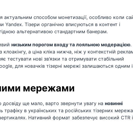
я актуальним способом монетизації, особливо коли са
 Yandex. Тізери органічно вписуються в контент і
игідною альтернативою стандартним банерам.
ливий
низьким порогом входу та лояльною модерацією
.
клоакінгу, а ціна кліка нижча, ніж у контекстній реклам
яє тестувати нові зв’язки та отримувати стабільний
Google, для новачків тізерні мережі залишаються одним і
рними мережами
о досвіду ще мало, варто звернути увагу на
новинні
ть трафіку в українських та російських тізерних мереж
 вертикалях. Нативний формат забезпечує високий CTR і