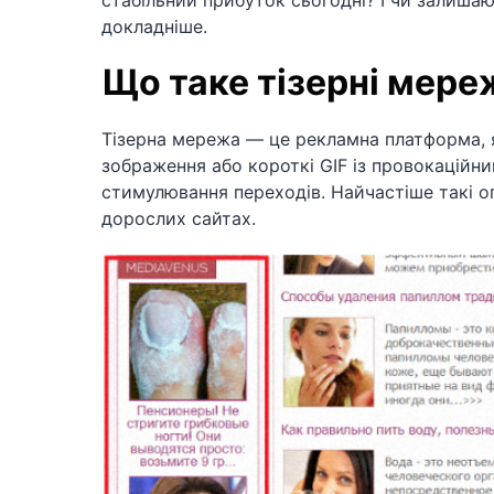
стабільний прибуток сьогодні? І чи залиш
докладніше.
Що таке тізерні мере
Тізерна мережа — це рекламна платформа, 
зображення або короткі GIF із провокаційн
стимулювання переходів. Найчастіше такі о
дорослих сайтах.