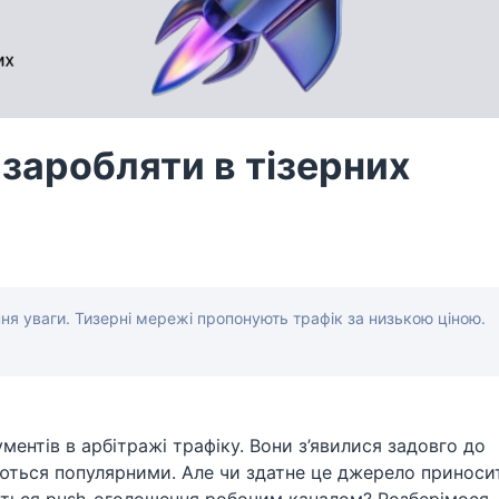
 заробляти в тізерних
я уваги. Тизерні мережі пропонують трафік за низькою ціною.
ментів в арбітражі трафіку. Вони з’явилися задовго до
аються популярними. Але чи здатне це джерело приноси