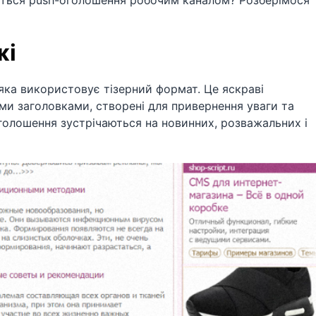
аються push-оголошення робочим каналом? Розберімося
жі
яка використовує тізерний формат. Це яскраві
ими заголовками, створені для привернення уваги та
голошення зустрічаються на новинних, розважальних і