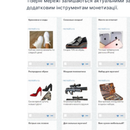
Тізерні мережі залишаються актуальними 
додатковим інструментам монетизації.