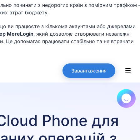
нально починати з недорогих країн з помірним трафіком
иких втрат бюджету.
кщо ви працюєте з кількома акаунтами або джерелами
ер MoreLogin
, який дозволяє створювати незалежні
и. Це допомагає працювати стабільно та не втрачати