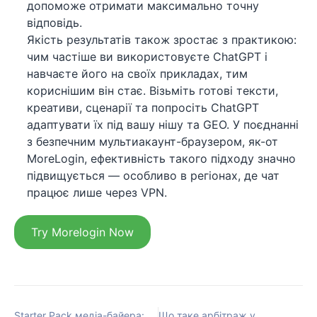
допоможе отримати максимально точну
відповідь.
Якість результатів також зростає з практикою:
чим частіше ви використовуєте ChatGPT і
навчаєте його на своїх прикладах, тим
кориснішим він стає. Візьміть готові тексти,
креативи, сценарії та попросіть ChatGPT
адаптувати їх під вашу нішу та GEO. У поєднанні
з безпечним мультиакаунт-браузером, як-от
MoreLogin, ефективність такого підходу значно
підвищується — особливо в регіонах, де чат
працює лише через VPN.
Try Morelogin Now
Starter Pack медіа-байера:
Що таке арбітраж у