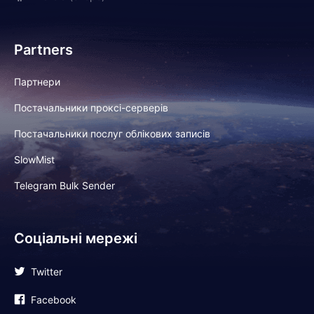
Partners
Партнери
Постачальники проксі-серверів
Постачальники послуг облікових записів
SlowMist
Telegram Bulk Sender
Соціальні мережі
Twitter
Facebook