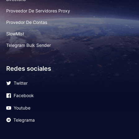
Proveedor De Servidores Proxy
Provedor De Contas
SlowMist
Telegram Bulk Sender
Redes sociales
Twitter
Facebook
Youtube
Telegrama