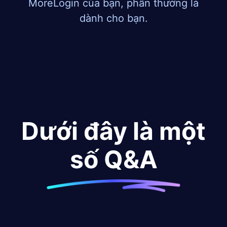
MoreLogin của bạn, phần thưởng là
dành cho bạn.
Dưới đây là một
số Q&A