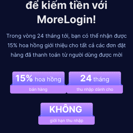
để kiếm tiền với
MoreLogin!
Trong vòng 24 tháng tới, bạn có thể nhận được
15% hoa hồng giới thiệu cho tất cả các đơn đặt
hàng đã thanh toán từ người dùng được mời
15%
24
hoa hồng
tháng
bán hàng
thu nhập dành cho
KHÔNG
giới hạn thu nhập