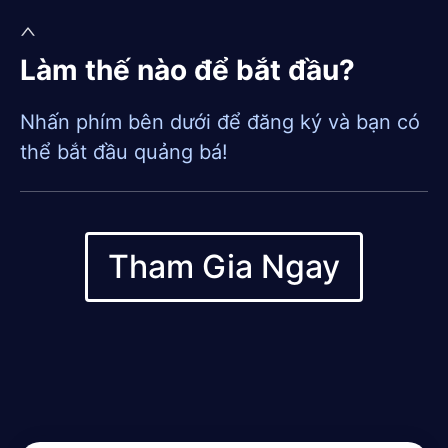
Làm thế nào để bắt đầu?
Nhấn phím bên dưới để đăng ký và bạn có
thể bắt đầu quảng bá!
Tham Gia Ngay